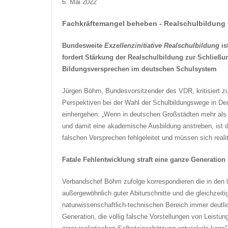
6. Mai 2022
Fachkräftemangel beheben - Realschulbildung 
Bundesweite
Exzellenzinitiative Realschulbildung
is
fordert Stärkung der Realschulbildung zur Schließu
Bildungsversprechen im deutschen Schulsystem
Jürgen Böhm, Bundesvorsitzender des VDR, kritisiert zu
Perspektiven bei der Wahl der Schulbildungswege in De
einhergehen: „Wenn in deutschen Großstädten mehr als 
und damit eine akademische Ausbildung anstreben, ist d
falschen Versprechen fehlgeleitet und müssen sich reali
Fatale Fehlentwicklung straft eine ganze Generation
Verbandschef Böhm zufolge korrespondieren die in den l
außergewöhnlich guter Abiturschnitte und die gleichzeit
naturwissenschaftlich-technischen Bereich immer deutlich
Generation, die völlig falsche Vorstellungen von Leist