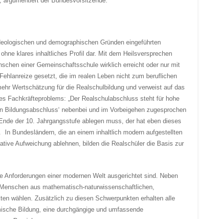
", argumentiert der Bundesvorsitzende.
ideologischen und demographischen Gründen eingeführten
ohne klares inhaltliches Profil dar. Mit dem Heilsversprechen
nschen einer Gemeinschaftsschule wirklich erreicht oder nur mit
 Fehlanreize gesetzt, die im realen Leben nicht zum beruflichen
hr Wertschätzung für die Realschulbildung und verweist auf das
es Fachkräfteproblems: „Der Realschulabschluss steht für hohe
eren Bildungsabschluss‘ nebenbei und im Vorbeigehen zugesprochen
nde der 10. Jahrgangsstufe ablegen muss, der hat eben dieses
t. In Bundesländern, die an einem inhaltlich modern aufgestellten
tative Aufweichung ablehnen, bilden die Realschüler die Basis zur
die Anforderungen einer modernen Welt ausgerichtet sind. Neben
 Menschen aus mathematisch-naturwissenschaftlichen,
kten wählen. Zusätzlich zu diesen Schwerpunkten erhalten alle
mische Bildung, eine durchgängige und umfassende