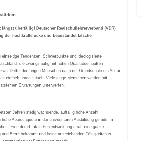
stärken
t längst überfällig! Deutscher Realschullehrerverband (VDR)
ng der Fachkräftelücke und beanstandet falsche
 einseitige Tendenzen, Schwerpunkte und ideologisierte
utschland, die zwangsläufig mit hohen Qualitätseinbußen
zwei Drittel der jungen Menschen nach der Grundschule ein Abitur
as einfach unrealistisch. Viele junge Menschen werden mit
tätsfernen Erwartungen unterwerfen.
etzten Jahren stetig wachsende, auffällig hohe Anzahl
ig hohe Abbruchquote in der universitären Ausbildung gerade im
er. "Eine derart fatale Fehlentwicklung straft eine ganze
ung und Beruf bekommt und keine ausreichenden Fähigkeiten zu