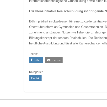
informationstechnologische Grundbildung sowie einen k
Exzellenzinitiative Realschulbildung ist dringende 
Böhm plädiert infolgedessen für eine „Exzellenzinitiativ
Oberstufenreform an Gymnasien und Gesamtschulen. Das
zunehmend an Zauber. Nutzen wir lieber die Erfahrunge
Bildungskonzept der starken Realschulen! Die Realschulb
berufliche Ausbildung und lässt alle Karrierechancen offe
Teilen:
teilen
mailen
Kategorien:
Politik