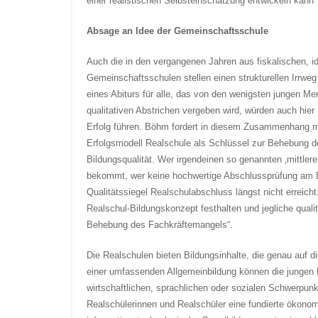
einer realistischen Selbsteinschätzung entwickeln kann
Absage an Idee der Gemeinschaftsschule
Auch die in den vergangenen Jahren aus fiskalischen, 
Gemeinschaftsschulen stellen einen strukturellen Irrweg 
eines Abiturs für alle, das von den wenigsten jungen Me
qualitativen Abstrichen vergeben wird, würden auch hier
Erfolg führen. Böhm fordert in diesem Zusammenhang me
Erfolgsmodell Realschule als Schlüssel zur Behebung d
Bildungsqualität. Wer irgendeinen so genannten ‚mittl
bekommt, wer keine hochwertige Abschlussprüfung am E
Qualitätssiegel Realschulabschluss längst nicht erreich
Realschul-Bildungskonzept festhalten und jegliche quali
Behebung des Fachkräftemangels“.
Die Realschulen bieten Bildungsinhalte, die genau auf 
einer umfassenden Allgemeinbildung können die jungen
wirtschaftlichen, sprachlichen oder sozialen Schwerpun
Realschülerinnen und Realschüler eine fundierte ökono