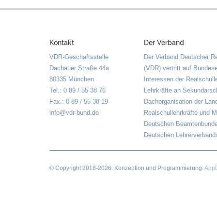
Kontakt
Der Verband
VDR-Geschäftsstelle
Der Verband Deutscher Re
Dachauer Straße 44a
(VDR) vertritt auf Bundes
80335 München
Interessen der Realschull
Tel.: 0 89 / 55 38 76
Lehrkräfte an Sekundarsch
Fax.: 0 89 / 55 38 19
Dachorganisation der Lan
info@vdr-bund.de
Realschullehrkräfte und M
Deutschen Beamtenbunde
Deutschen Lehrerverbands
© Copyright
2018-2026
. Konzeption und Programmierung:
AppD