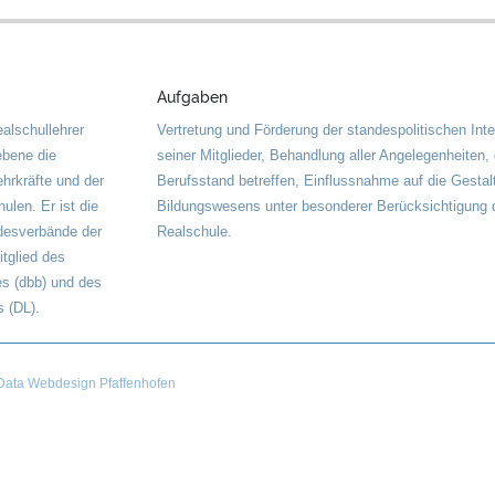
Aufgaben
alschullehrer
Vertretung und Förderung der standespolitischen Int
ebene die
seiner Mitglieder, Behandlung aller Angelegenheiten,
ehrkräfte und der
Berufsstand betreffen, Einflussnahme auf die Gestal
ulen. Er ist die
Bildungswesens unter besonderer Berücksichtigung 
desverbände der
Realschule.
itglied des
s (dbb) und des
 (DL).
ata Webdesign Pfaffenhofen