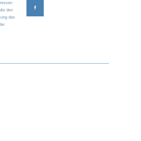
eressen
 die den
tung des
der