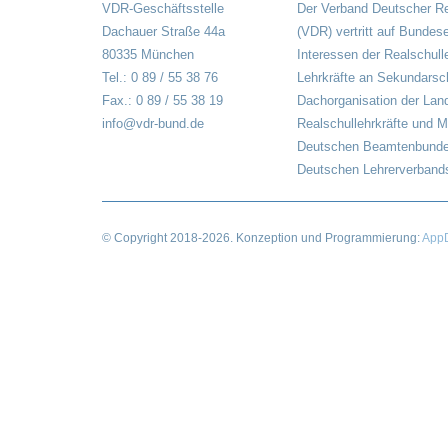
VDR-Geschäftsstelle
Der Verband Deutscher Re
Dachauer Straße 44a
(VDR) vertritt auf Bundes
80335 München
Interessen der Realschull
Tel.: 0 89 / 55 38 76
Lehrkräfte an Sekundarsch
Fax.: 0 89 / 55 38 19
Dachorganisation der Lan
info@vdr-bund.de
Realschullehrkräfte und M
Deutschen Beamtenbunde
Deutschen Lehrerverbands
© Copyright
2018-2026
. Konzeption und Programmierung:
AppD