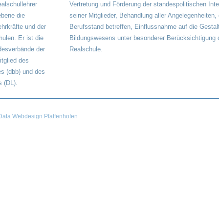
alschullehrer
Vertretung und Förderung der standespolitischen Int
ebene die
seiner Mitglieder, Behandlung aller Angelegenheiten,
ehrkräfte und der
Berufsstand betreffen, Einflussnahme auf die Gestal
ulen. Er ist die
Bildungswesens unter besonderer Berücksichtigung 
desverbände der
Realschule.
itglied des
s (dbb) und des
 (DL).
ata Webdesign Pfaffenhofen