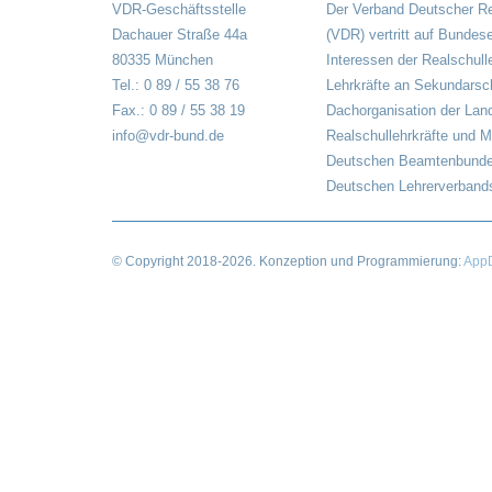
VDR-Geschäftsstelle
Der Verband Deutscher Re
Dachauer Straße 44a
(VDR) vertritt auf Bundes
80335 München
Interessen der Realschull
Tel.: 0 89 / 55 38 76
Lehrkräfte an Sekundarsch
Fax.: 0 89 / 55 38 19
Dachorganisation der Lan
info@vdr-bund.de
Realschullehrkräfte und M
Deutschen Beamtenbunde
Deutschen Lehrerverbands
© Copyright
2018-2026
. Konzeption und Programmierung:
AppD