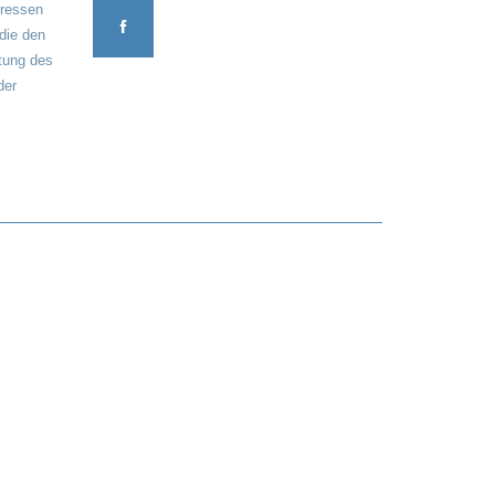
eressen
 die den
tung des
der