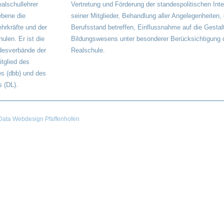
alschullehrer
Vertretung und Förderung der standespolitischen Int
ebene die
seiner Mitglieder, Behandlung aller Angelegenheiten,
ehrkräfte und der
Berufsstand betreffen, Einflussnahme auf die Gestal
ulen. Er ist die
Bildungswesens unter besonderer Berücksichtigung 
desverbände der
Realschule.
itglied des
s (dbb) und des
 (DL).
ata Webdesign Pfaffenhofen